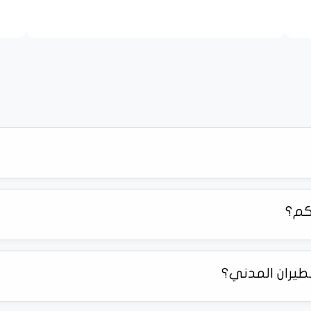
كم؟
يران المدني؟