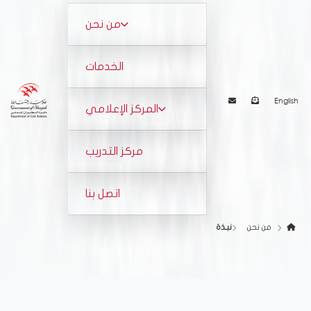
من نحن
نبـذة
الخدمات
رسالة الرئيس
English
المركز الإعلامي
الهيكل التنظيمي
الأخبار
مركز التدريب
استراتيجيتنا
الفعاليات
اتصل بنا
الجوائز والإنجازات
معرض الصور
من نحن
نبـذة
معرض الفيديو