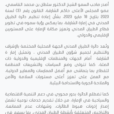
أصدر صاحب السمو الشيخ الدكتور سلطان بن محمد القاسمي،
عضو المجلس الأعلى حاكم الشارقة، القانون رقم (3) لسنة
2023 بتاريخ 18 مايو 2023، بشأن إعادة تنظيم دائرة الطيران
المدني في إمارة الشارقة، بما يعكس رؤية سموه في تطوير
قطاع الطيران المدني وتعزيز مكانة الإمارة على المستويين
الإقليمي والدولي.
وتُعد دائرة الطيران المدني الجهة المحلية المختصة بالإشراف
والتنظيم لجميع شؤون الطيران المدني ، و
تمثيل
إمار ة
الشارقة
أمام الجهات والمنظمات الإقليمية والدولية ذات
الصلة، كما تتولى وضع السياسات والتشريعات المنظمة
للقطاع بما يتماشى مع أفضل الممارسات والمعايير الدولية،
مع العمل على تعزيز أعلى مستويات السلامة والأمن
والملاحة الجوية والاستدامة البيئية.
كما تضطلع الدائرة بدور محوري في دعم التنمية الاقتصادية
والسياحية في الإمارة، من خلال تقديم خدمات نوعية تشمل
إصدار إذونات هبوط الطائرات، وشهادات عدم الممانعة،
والتراخيص المتعلقة بأنشطة الطيران المدني، بما يسهم في